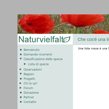
Che cos'è una l
Una lista rossa è una 
Benvenuto
Domande ricorrenti
Classificazione delle specie
Lista di specie
Osservazioni
Regioni
Progetti
Chi lo sa?
Forum
Donazione
Partner
Contatto