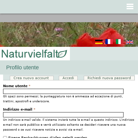
Jump to navigation
Profilo utente
Crea nuovo account
(scheda attiva)
Accedi
Richiedi nuova password
Schede primarie
Nome utente
*
Gli spazi sono permessi; la punteggiatura non è ammessa ad eccezione di punti,
trattini, apostrofi e underscore.
Indirizzo e-mail
*
Un indirizzo e-mail valido. Il sistema invierà tutte le e-mail a questo indirizzo. L'indirizzo
e-mail non sarà pubblico e verrà utilizzato soltanto se desideri ricevere una nuova
password o se vuoi ricevere notizie e avvisi via e-mail.
Eigene Beobachtungen dürfen geteilt werden