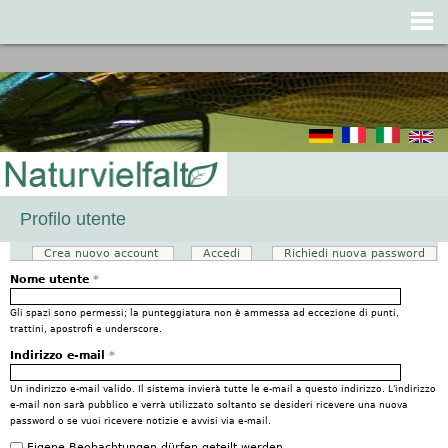
Jump to navigation
Profilo utente
Crea nuovo account
(scheda attiva)
Accedi
Richiedi nuova password
Schede primarie
Nome utente
*
Gli spazi sono permessi; la punteggiatura non è ammessa ad eccezione di punti,
trattini, apostrofi e underscore.
Indirizzo e-mail
*
Un indirizzo e-mail valido. Il sistema invierà tutte le e-mail a questo indirizzo. L'indirizzo
e-mail non sarà pubblico e verrà utilizzato soltanto se desideri ricevere una nuova
password o se vuoi ricevere notizie e avvisi via e-mail.
Eigene Beobachtungen dürfen geteilt werden