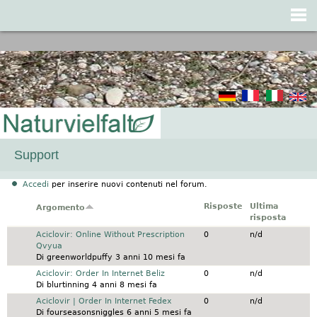
Jump to navigation
Support
Accedi
per inserire nuovi contenuti nel forum.
Risposte
Ultima
Argomento
risposta
Discussione normale
Aciclovir: Online Without Prescription
0
n/d
Qvyua
Di
greenworldpuffy
3 anni 10 mesi fa
Discussione normale
Aciclovir: Order In Internet Beliz
0
n/d
Di
blurtinning
4 anni 8 mesi fa
Discussione normale
Aciclovir | Order In Internet Fedex
0
n/d
Di
fourseasonsniggles
6 anni 5 mesi fa