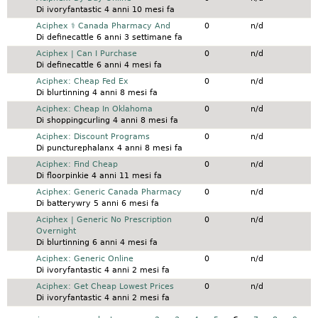
Di
ivoryfantastic
4 anni 10 mesi fa
Discussione normale
Aciphex ⚕️ Canada Pharmacy And
0
n/d
Di
definecattle
6 anni 3 settimane fa
Discussione normale
Aciphex | Can I Purchase
0
n/d
Di
definecattle
6 anni 4 mesi fa
Discussione normale
Aciphex: Cheap Fed Ex
0
n/d
Di
blurtinning
4 anni 8 mesi fa
Discussione normale
Aciphex: Cheap In Oklahoma
0
n/d
Di
shoppingcurling
4 anni 8 mesi fa
Discussione normale
Aciphex: Discount Programs
0
n/d
Di
puncturephalanx
4 anni 8 mesi fa
Discussione normale
Aciphex: Find Cheap
0
n/d
Di
floorpinkie
4 anni 11 mesi fa
Discussione normale
Aciphex: Generic Canada Pharmacy
0
n/d
Di
batterywry
5 anni 6 mesi fa
Discussione normale
Aciphex | Generic No Prescription
0
n/d
Overnight
Di
blurtinning
6 anni 4 mesi fa
Discussione normale
Aciphex: Generic Online
0
n/d
Di
ivoryfantastic
4 anni 2 mesi fa
Discussione normale
Aciphex: Get Cheap Lowest Prices
0
n/d
Di
ivoryfantastic
4 anni 2 mesi fa