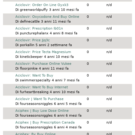
Discussione normale
Aciclovir: Order On Line Oyxk3
0
n/d
Di
greenworldpuffy
3 anni 10 mesi fa
Discussione normale
Aciclovir: Oxycodone And Buy Online
0
n/d
Di
definecattle
3 anni 11 mesi fa
Discussione normale
Aciclovir: Prescription Ib01n
0
n/d
Di
puncturephalanx
4 anni 8 mesi fa
Discussione normale
Aciclovir: Price Jjq3c
0
n/d
Di
porkallin
5 anni 2 settimane fa
Discussione normale
Aciclovir: Price Tecta Magnesium
0
n/d
Di
kineticbeeper
4 anni 10 mesi fa
Discussione normale
Aciclovir: Purchase Online Vukee
0
n/d
Di
floorpinkie
4 anni 11 mesi fa
Discussione normale
Aciclovir: Want To Buy
0
n/d
Di
swimmerspecialty
4 anni 7 mesi fa
Discussione normale
Aciclovir: Want To Buy Internet
0
n/d
Di
furheartbreaking
4 anni 10 mesi fa
Discussione normale
Aciclovir | Want To Purchase
0
n/d
Di
fourseasonsniggles
6 anni 5 mesi fa
Discussione normale
Aciphex | Buy Low Dose Online
0
n/d
Di
fourseasonsniggles
6 anni 6 mesi fa
Discussione normale
Aciphex | Buy Prescription Canada
0
n/d
Di
fourseasonsniggles
6 anni 4 mesi fa
Discussione normale
Aciphex: By Buy Online
0
n/d