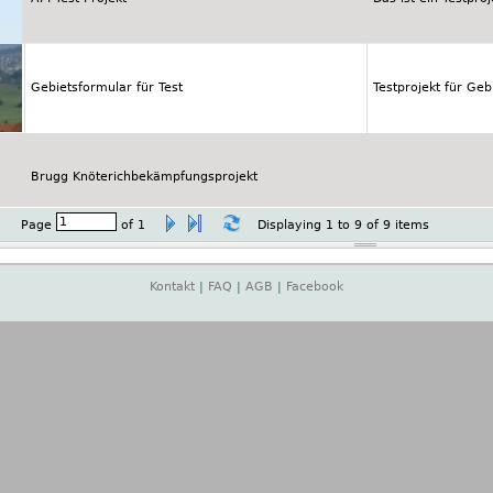
Gebietsformular für Test
Testprojekt für Geb
Brugg Knöterichbekämpfungsprojekt
Page
of
1
Displaying 1 to 9 of 9 items
Vielfalt bewegt (Citizen Science)
Kontakt
|
FAQ
|
AGB
|
Facebook
Seglerinventar
Dieses Projekt eig
Wiesel Jurapark (BEISPIEL)
Erfassung von För