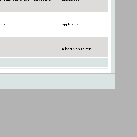
iete
apptestuser
Albert von Felten
Albert von Felten
net sich sehr gut um ein Inventar zu erstellen von Gebäudebrütenden Vogel- u
Albert von Felten
dermassnahmen im Rahmen vom Projekt Wiesel Jurapark Aargau (BEISPIEL)
Albert von Felten