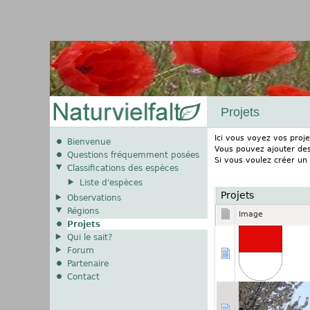
Projets
Ici vous voyez vos proje
Bienvenue
Vous pouvez ajouter des 
Questions fréquemment posées
Si vous voulez créer un
Classifications des espèces
Liste d'espèces
Projets
Observations
Régions
Image
Projets
Qui le sait?
Forum
Partenaire
Contact