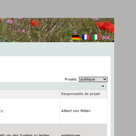
Projets:
Responsable de projet
ry
Albert von Felten
ojekt um das System zu testen.
apitestuser