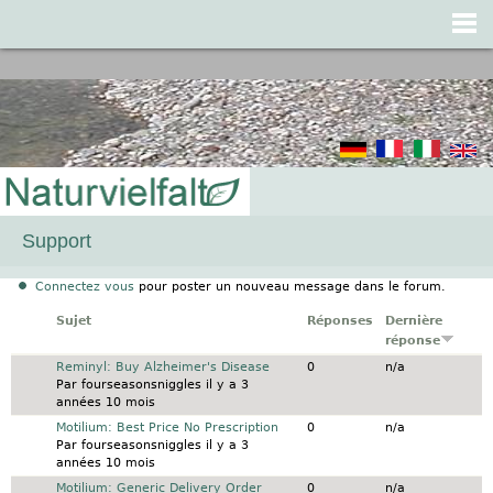
Jump to navigation
Support
Connectez vous
pour poster un nouveau message dans le forum.
Sujet
Réponses
Dernière
réponse
Sujet normal
Reminyl: Buy Alzheimer's Disease
0
n/a
Par
fourseasonsniggles
il y a 3
années 10 mois
Sujet normal
Motilium: Best Price No Prescription
0
n/a
Par
fourseasonsniggles
il y a 3
années 10 mois
Sujet normal
Motilium: Generic Delivery Order
0
n/a