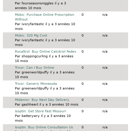
Par
fourseasonsniggles
il y a 3
années 10 mois
Sujet normal
Mobic: Purchase Online Prescription
0
n/a
Without
Par
ivoryfantastic
il y a 3 années 10
mois
Sujet normal
Mobic: 320 Mg Cost
0
n/a
Par
ivoryfantastic
il y a 3 années 10
mois
Sujet normal
Rocaltrol: Buy Online Calcitriol Fedex
0
n/a
Par
shoppingcurling
il y a 3 années
10 mois
Sujet normal
Tricor: Can I Buy Online
0
n/a
Par
greenworldpuffy
il y a 3 années
10 mois
Sujet normal
Tricor: Generic Minnesota
0
n/a
Par
greenworldpuffy
il y a 3 années
10 mois
Sujet normal
Midamor: Buy Next Day Delivery
0
n/a
Par
gashheart
il y a 3 années 10 mois
Sujet normal
Isoptin: Get Store Fast Missouri
0
n/a
Par
batterywry
il y a 3 années 10
mois
Sujet normal
Isoptin: Buy Online Consultation Us
0
n/a