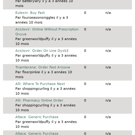
Par
batterywry
il y a 3 années 10
mois
Sujet normal
Eulexin: Buy Fast
0
n/a
Par
fourseasonsniggles
il y a 3
années 10 mois
Sujet normal
Aciclovir: Online Without Prescription
0
n/a
Qvyua
Par
greenworldpuffy
il y a 3 années
10 mois
Sujet normal
Aciclovir: Order On Line Oyxk3
0
n/a
Par
greenworldpuffy
il y a 3 années
10 mois
Sujet normal
Triamterene: Order Fast Arizona
0
n/a
Par
floorpinkie
il y a 3 années 10
mois
Sujet normal
Alli: Where To Purchase Next
0
n/a
Par
shoppingcurling
il y a 3 années
10 mois
Sujet normal
Alli: Pharmacy Online Order
0
n/a
Par
shoppingcurling
il y a 3 années
10 mois
Sujet normal
Altace: Generic Purchase
0
n/a
Par
greenworldpuffy
il y a 3 années
10 mois
Sujet normal
Altace: Generic Purchase
0
n/a