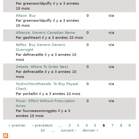
Par
greenworldpuffy
il y a 3 années
10 mois
Sujet normal
Altace: Buy
0
n/a
Par
greenworldpuffy
il y a 3 années
10 mois
Sujet normal
Albenza: Generic Canadian Name
0
n/a
Par
gashheart
il y a 3 années 10 mois
Sujet normal
Keflex: Buy Generic Generic
0
n/a
Overnight
Par
definecattle
il y a 3 années 10
mois
Sujet normal
Zebeta: Where To Order Next
0
n/a
Par
definecattle
il y a 3 années 10
mois
Sujet normal
Hydrochlorothiazide: To Buy Paypal
0
n/a
Check
Par
porkallin
il y a 3 années 10 mois
Sujet normal
Fincar: Effect Without Prescription
0
n/a
Amex
Par
fourseasonsniggles
il y a 3
années 10 mois
Pages
« premier
‹ précédent
…
2
3
4
5
6
7
8
9
10
…
suivant ›
dernier »