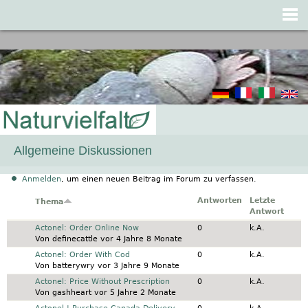
Jump to navigation
Allgemeine Diskussionen
Anmelden
, um einen neuen Beitrag im Forum zu verfassen.
Antworten
Letzte
Thema
Antwort
Normales Thema
Actonel: Order Online Now
0
k.A.
Von
definecattle
vor 4 Jahre 8 Monate
Normales Thema
Actonel: Order With Cod
0
k.A.
Von
batterywry
vor 3 Jahre 9 Monate
Normales Thema
Actonel: Price Without Prescription
0
k.A.
Von
gashheart
vor 5 Jahre 2 Monate