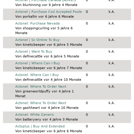
Normales Thema
Actonel | Purchase Canada Delivery
0
k.A.
Von
blurtinning
vor 6 Jahre 4 Monate
Normales Thema
Actonel | Purchase Cod Accepted Poole
0
k.A.
Von
porkallin
vor 6 Jahre 6 Monate
Normales Thema
Actonel: Purchase Nevada
0
k.A.
Von
shoppingcurling
vor 5 Jahre 6
Monate
Normales Thema
Actonel | Sc Online To Buy
0
k.A.
Von
kineticbeeper
vor 6 Jahre 5 Monate
Normales Thema
Actonel | Want To Buy
0
k.A.
Von
definecattle
vor 6 Jahre 5 Monate
Normales Thema
Actonel | Where Can I Buy
0
k.A.
Von
kineticbeeper
vor 6 Jahre 7 Monate
Normales Thema
Actonel: Where Can I Buy
0
k.A.
Von
definecattle
vor 4 Jahre 10 Monate
Normales Thema
Actonel: Where To Order Next
0
k.A.
Von
greenworldpuffy
vor 4 Jahre 1
Monat
Normales Thema
Actonel: Where To Order Next
0
k.A.
Von
gashheart
vor 4 Jahre 10 Monate
Normales Thema
Actonel: White Generic
0
k.A.
Von
batterywry
vor 4 Jahre 3 Monate
Normales Thema
Actoplus | Buy And Extended
0
k.A.
Von
kineticbeeper
vor 6 Jahre 6 Monate