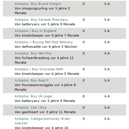
Normales Thema
Actoplus: Buy Brand Oregon
0
k.A.
Von
shoppingcurling
vor 5 Jahre 5
Monate
Normales Thema
Actoplus: Buy Canada Pharmacy
0
k.A.
Von
batterywry
vor 5 Jahre 9 Monate
Normales Thema
Actoplus | Buy In England
0
k.A.
Von
kineticbeeper
vor 6 Jahre 7 Monate
Normales Thema
Actoplus ⚕️ Buying Met Fast Delivery
0
k.A.
Von
definecattle
vor 6 Jahre 3 Wochen
Normales Thema
Actoplus: Buy Met Pha
0
k.A.
Von
furheartbreaking
vor 4 Jahre 11
Monate
Normales Thema
Actoplus | Buy Overseas With
0
k.A.
Von
kineticbeeper
vor 6 Jahre 5 Monate
Normales Thema
Actoplus: Buy Real P
0
k.A.
Von
fourseasonsniggles
vor 4 Jahre 8
Monate
Normales Thema
Actoplus: Buy Uk Legal
0
k.A.
Von
batterywry
vor 5 Jahre 9 Monate
Normales Thema
Actoplus: Can I Buy
0
k.A.
Von
gashheart
vor 3 Jahre 11 Monate
Normales Thema
Actoplus: Categoriesmoney Order
0
k.A.
Internet
Von
kineticbeeper
vor 4 Jahre 10