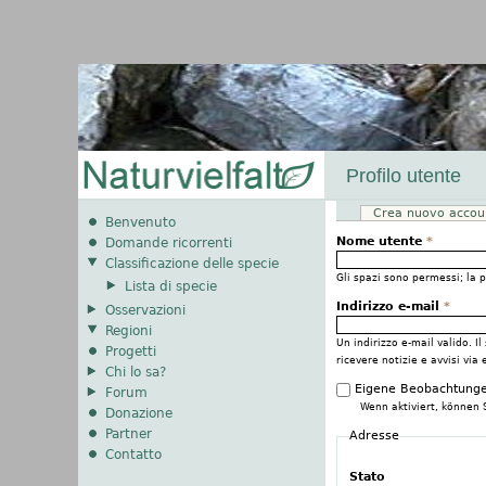
Profilo utente
Crea nuovo acco
Schede primarie
Benvenuto
Nome utente
*
Domande ricorrenti
Classificazione delle specie
Gli spazi sono permessi; la 
Lista di specie
Indirizzo e-mail
*
Osservazioni
Regioni
Un indirizzo e-mail valido. I
Progetti
ricevere notizie e avvisi via 
Chi lo sa?
Eigene Beobachtunge
Forum
Wenn aktiviert, können 
Donazione
Partner
Adresse
Contatto
Stato