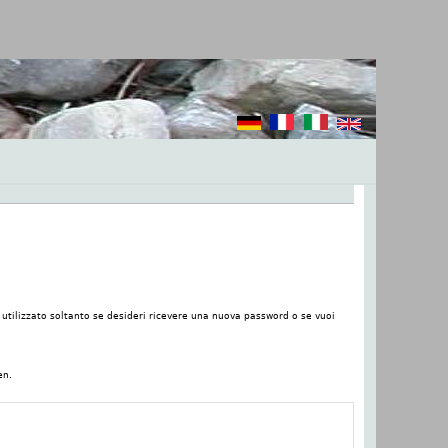
rà utilizzato soltanto se desideri ricevere una nuova password o se vuoi
en.