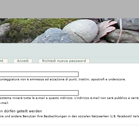
Jump to navigation
unt
(scheda attiva)
Accedi
Richiedi nuova password
punteggiatura non è ammessa ad eccezione di punti, trattini, apostrofi e underscore.
l sistema invierà tutte le e-mail a questo indirizzo. L'indirizzo e-mail non sarà pubblico e ver
e-mail.
n dürfen geteilt werden
Sie und andere Benutzer Ihre Beobachtungen in den sozialen Netzwerken (z.B. Facebook) teil