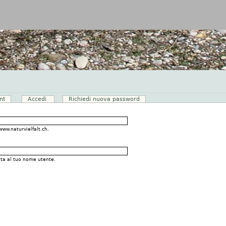
Jump to navigation
nt
Accedi
(scheda attiva)
Richiedi nuova password
www.naturvielfalt.ch.
ata al tuo nome utente.