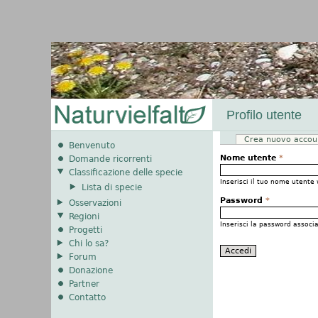
Profilo utente
Crea nuovo accou
Schede primarie
Benvenuto
Nome utente
*
Domande ricorrenti
Classificazione delle specie
Inserisci il tuo nome utente 
Lista di specie
Password
*
Osservazioni
Regioni
Inserisci la password associ
Progetti
Chi lo sa?
Forum
Donazione
Partner
Contatto