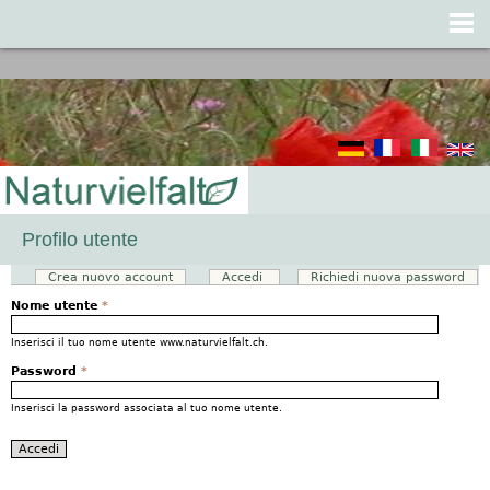
Jump to navigation
Profilo utente
Crea nuovo account
Accedi
(scheda attiva)
Richiedi nuova password
Schede primarie
Nome utente
*
Inserisci il tuo nome utente www.naturvielfalt.ch.
Password
*
Inserisci la password associata al tuo nome utente.