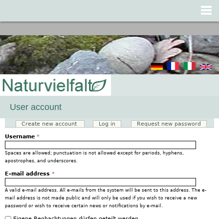
Jump to navigation
User account
Create new account
(active tab)
Log in
Request new password
Primary tabs
Username
*
Spaces are allowed; punctuation is not allowed except for periods, hyphens,
apostrophes, and underscores.
E-mail address
*
A valid e-mail address. All e-mails from the system will be sent to this address. The e-
mail address is not made public and will only be used if you wish to receive a new
password or wish to receive certain news or notifications by e-mail.
Eigene Beobachtungen dürfen geteilt werden