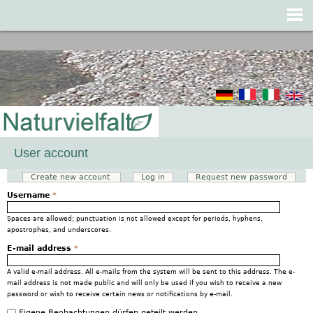
Jump to navigation
User account
Create new account
(active tab)
Log in
Request new password
Primary tabs
Username
*
Spaces are allowed; punctuation is not allowed except for periods, hyphens,
apostrophes, and underscores.
E-mail address
*
A valid e-mail address. All e-mails from the system will be sent to this address. The e-
mail address is not made public and will only be used if you wish to receive a new
password or wish to receive certain news or notifications by e-mail.
Eigene Beobachtungen dürfen geteilt werden