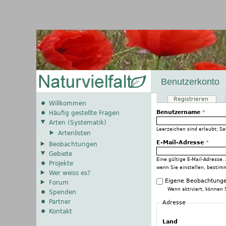
Benutzerkonto
Registrieren
(akti
Haupt-Reiter
Willkommen
Benutzername
*
Häufig gestellte Fragen
Arten (Systematik)
Leerzeichen sind erlaubt; S
Artenlisten
E-Mail-Adresse
*
Beobachtungen
Gebiete
Eine gültige E-Mail-Adresse.
Projekte
wenn Sie einstellen, bestim
Wer weiss es?
Eigene Beobachtunge
Forum
Wenn aktiviert, können 
Spenden
Partner
Adresse
Kontakt
Land