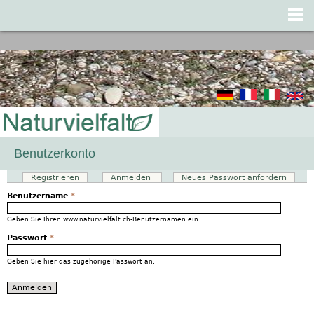
Jump to navigation
Benutzerkonto
Registrieren
Anmelden
(aktiver Reiter)
Neues Passwort anfordern
Haupt-Reiter
Benutzername
*
Geben Sie Ihren www.naturvielfalt.ch-Benutzernamen ein.
Passwort
*
Geben Sie hier das zugehörige Passwort an.