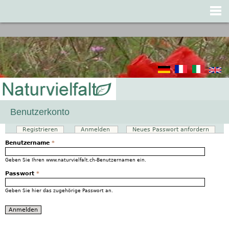
Jump to navigation
Benutzerkonto
Registrieren
Anmelden
(aktiver Reiter)
Neues Passwort anfordern
Haupt-Reiter
Benutzername
*
Geben Sie Ihren www.naturvielfalt.ch-Benutzernamen ein.
Passwort
*
Geben Sie hier das zugehörige Passwort an.